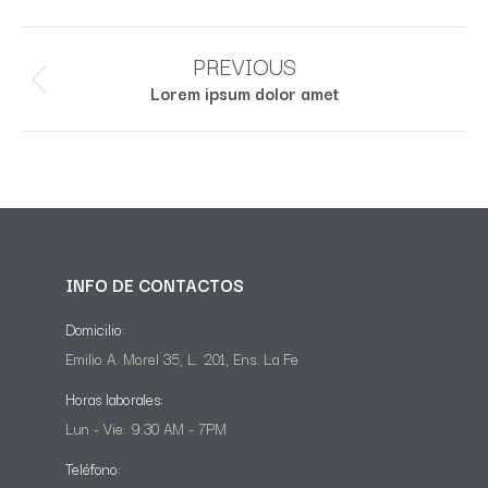
Navegación
PREVIOUS
entre
Proyecto
Lorem ipsum dolor amet
proyectos
anterior
INFO DE CONTACTOS
Domicilio:
Emilio A. Morel 35, L. 201, Ens. La Fe
Horas laborales:
Lun - Vie: 9.30 AM - 7PM
Teléfono: